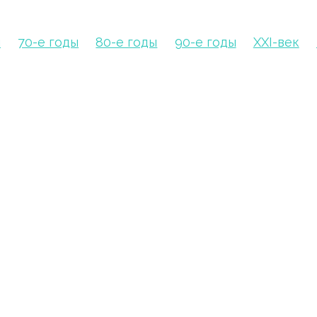
ы
70-е годы
80-е годы
90-е годы
XXI-век