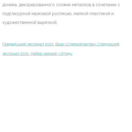
домика, декорированного солями металлов в сочетании с
подглазурной мазковой росписью, мелкой пластикой и
художественной вырезкой.
Предыдущий экспонат
2021, Ваза «Степной ветер»
Следующий
экспонат
2021, Набор чайный «Этюд»