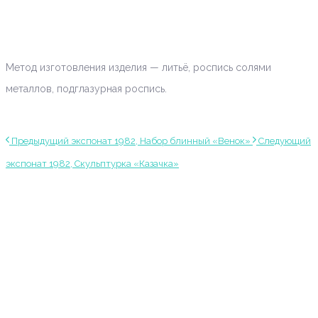
Метод изготовления изделия — литьё, роспись солями
металлов, подглазурная роспись.
Предыдущий экспонат
1982, Набор блинный «Венок»
Следующий
экспонат
1982, Скульптурка «Казачка»